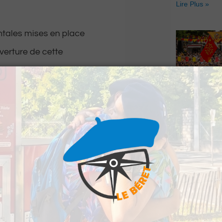
Lire Plus »
tales mises en place
verture de cette
 des cours à
Hestiv’Òc : L
Béarnaises fo
grand retour
Lire Plus »