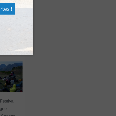
n voyage
rsion
 les grands
 Festival
agne