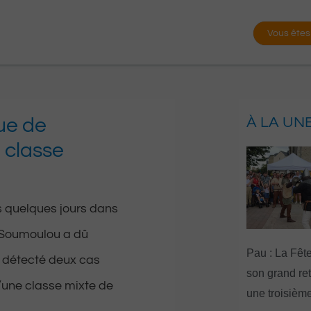
Vous êtes
que de
À LA UN
 classe
is quelques jours dans
e Soumoulou a dû
Pau : La Fête
r détecté deux cas
son grand re
 d’une classe mixte de
une troisième