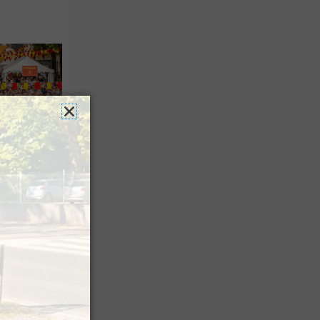
es férias
nt leur
 à Pau