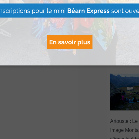
Le Béret : U
offert par Ve
Voyages pour
gagnants
Lire Plus »
Artouste : Le
Image Mont