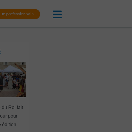
 un professionnel ?
E
 du Roi fait
tour pour
 édition