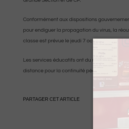
Grande Section et de CP.
Conformément aux dispositions gouvernemen
pour endiguer la propagation du virus, la réou
classe est prévue le jeudi 7 octobre prochain.
Les services éducatifs ont du mettre en place
distance pour la continuité pédagogique.
PARTAGER CET ARTICLE