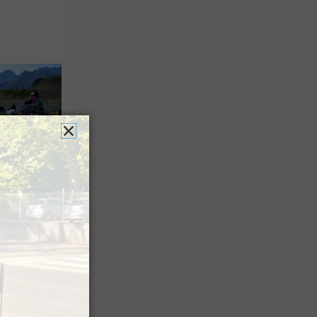
 Festival
agne
a Sagette