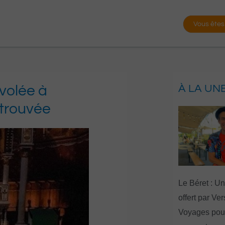
Vous êtes
volée à
À LA UN
etrouvée
Le Béret : U
offert par Ve
Voyages pour