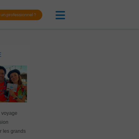
 un professionnel ?
E
n voyage
rsion
 les grands