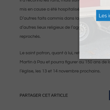
Il a reconnu les faits, mais suite à une experti
mis en cause a été hospitalisé au Centre Hosp
D’autres faits commis dans la même église a
d’autres lieux religieux de l’agglomération lu
reprochés.
Le saint patron, quant à lui, retrouvera sa pla
Martin à Pau et pourra figurer au 150 ans de 
l’église, les 13 et 14 novembre prochains.
PARTAGER CET ARTICLE