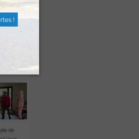
 de berger »
squ’à la fin
 Pierre Saint-
uple de