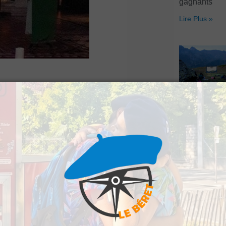
gagnants
Lire Plus »
n baptême à l’église
Artouste : Le
Image Mont
s’installe à l
été identifié et
Lire Plus »
enquêteurs aient