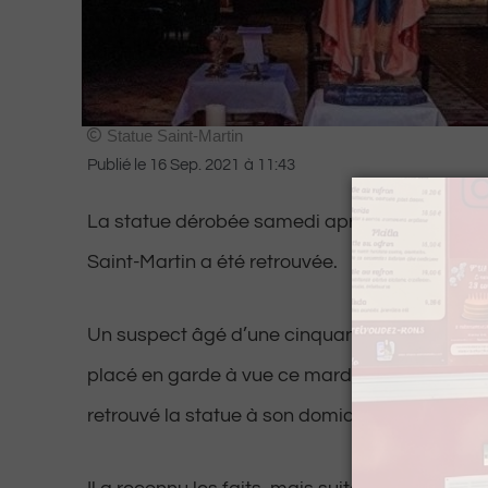
Statue Saint-Martin
Publié le
16 Sep. 2021
à
11:43
La statue dérobée samedi après-midi lors d’u
Saint-Martin a été retrouvée.
Un suspect âgé d’une cinquantaine d’année a 
placé en garde à vue ce mardi après que les 
retrouvé la statue à son domicile.