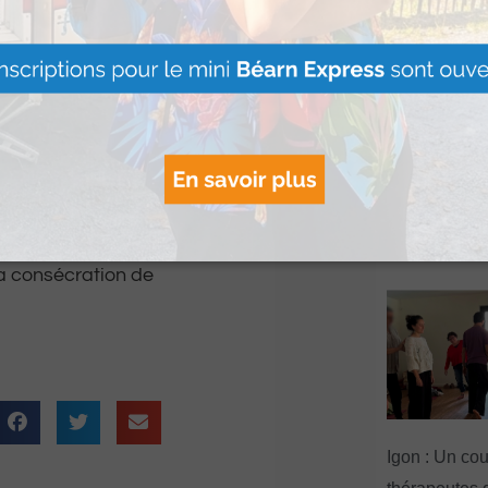
se psychiatrique le
italier des Pyrénées.
insi que dans
« Vis ma vie
i sont également
se poursuit ju
de l’été à La
Martin
Lire Plus »
ce dans l’église Saint-
la consécration de
Igon : Un co