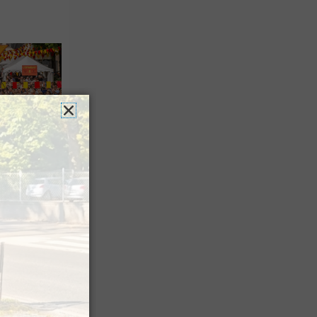
es férias
nt leur
 à Pau