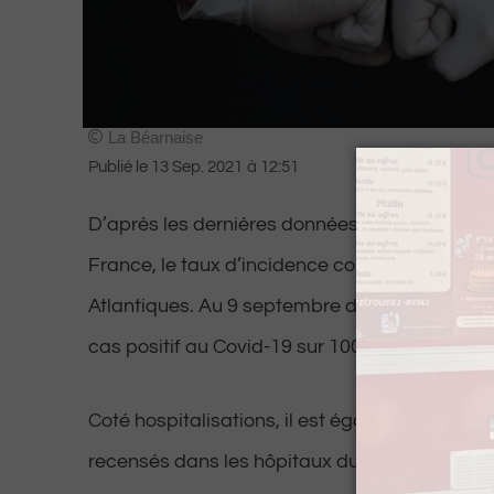
La Béarnaise
Publié le
13 Sep. 2021
à
12:51
D’après les dernières données publiées par 
France, le taux d’incidence continue de chute
Atlantiques. Au 9 septembre dernier, il enregis
cas positif au Covid-19 sur 100 000 habitants, 
Coté hospitalisations, il est également en b
recensés dans les hôpitaux du 64, soit un de 