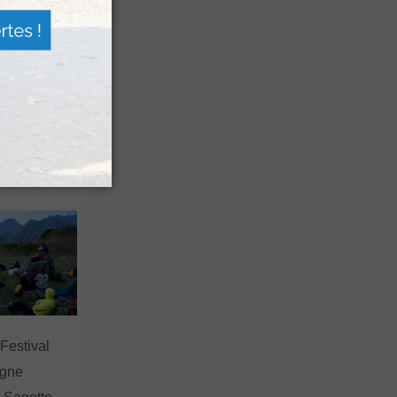
n voyage
rsion
 les grands
 Festival
agne