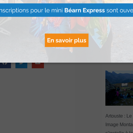
(+1 en 24 heures).
Le Béret : U
 ce week-end dans le
offert par Ve
Voyages pour
gagnants
Lire Plus »
Artouste : Le
Image Mont