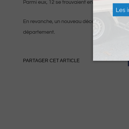
Parmi eux, 12 se trouvaient en soins intensifs 
En revanche, un nouveau décès a été déploré
département.
PARTAGER CET ARTICLE