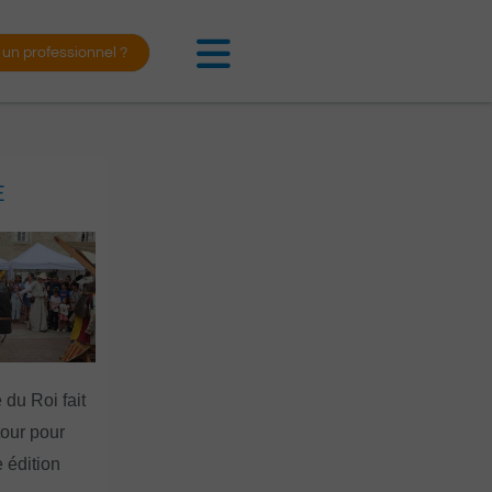
 un professionnel ?
E
 du Roi fait
tour pour
 édition