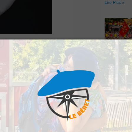
Lire Plus »
Santé Publique
Hestiv’Òc : L
r dans les Pyrénées-
Béarnaises fo
grand retour
trait un taux à 83,9
Lire Plus »
contre 97,2 la veille.
aisse avec 92 malades
moins en 24 heures.