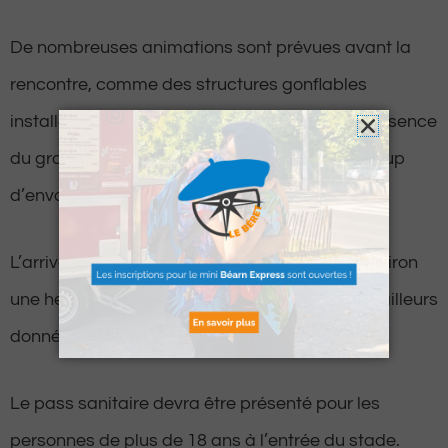
De nombreuses animations sont prévues avant la
rencontre, comme des structures gonflables
installées pour les plus jeunes, ou encore la présence
du groupe Arraya quelques minute avant le coup
d’envoi.
L’arrivée des joueurs se fera à la romaine à environ
une heure et demi du coup d’envoi, qui sera d’ailleurs
donné à 15 heures.
Le pass sanitaire devra être présenté pour les
personnes de plus de 18 ans à l’entrée du stade.