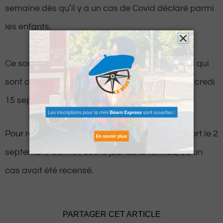
semaine dès qu’il y a un cas de Covid déclaré parmi
les enfants.
Ce sont donc une bonne quarantaine d’écoliers qui
sont contraints de rester chez eux jusqu’au mercredi
15 septembre prochain.
Pour rappel, les Lilas ont eu le droit au même sort le 2
septembre dernier, dès le jour de la rentrée, où un
cas avait été recensé.
PARTAGER CET ARTICLE