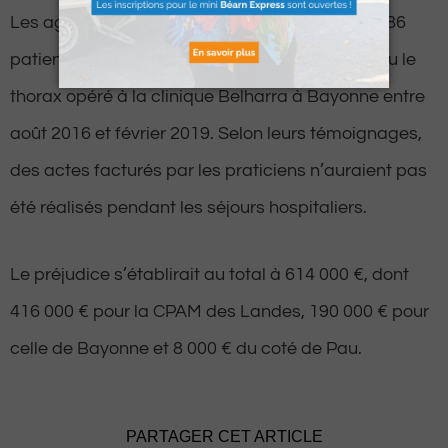
Les agents de la CPAM ont en effet auditionné 86
patients ayant comme point commun d’avoir eu le
thorax opéré à la clinique Belharra à Bayonne entre
août 2016 et février 2019. Selon leurs témoignages,
des actes facturés par les praticiens n’auraient pas
été réalisés pendant les séjours hospitaliers.
Le préjudice s’établirait au total à 614 000 €, dont
416 000 € pour la CPAM des Landes, 190 000 € pour
celle de Bayonne et 8 000 € du coté de Pau.
PARTAGER CET ARTICLE