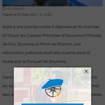
docplayer.fr
Publié le
03 Sep. 2021
à
14:22
Suite à une plainte contre X déposée en fin d’année
2019 par les Caisses Primaires d’Assurance Maladie
de Pau, Bayonne et Mont-de-Marsan, une
information judiciaire avait été ouverte dans la
foulée par le Parquet de Bayonne.
Dans leur viseur, trois chirurgiens spécialisés dans
les opérations thoraciques dont l’activité présentait
des anomalies par rapport à celle de leurs confrères.