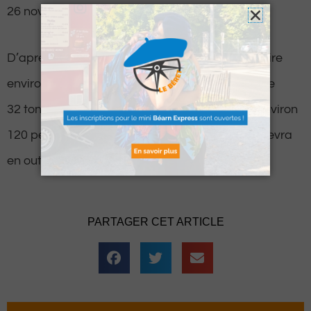
26 novembre au 9 janvier 2022 inclus.
D’après les conditions, la grande roue devra faire
environ 30 mètres de haut, ne pas peser plus de
32 tonnes et être en capacité de transporter environ
120 personnes. De plus, le prix des tickets ne devra
en outre pas dépasser les 4 euros.
PARTAGER CET ARTICLE