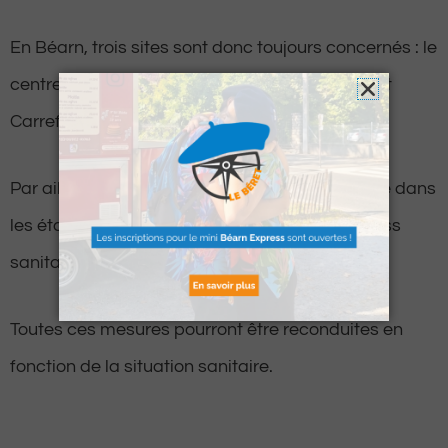
En Béarn, trois sites sont donc toujours concernés : le
centre E.Leclerc Tempo à Pau, Quartier Libre et
Carrefour à Lescar.
Par ailleurs, le port du masque reste obligatoire dans
les établissements soumis à l’obligation du pass
sanitaire.
Toutes ces mesures pourront être reconduites en
fonction de la situation sanitaire.