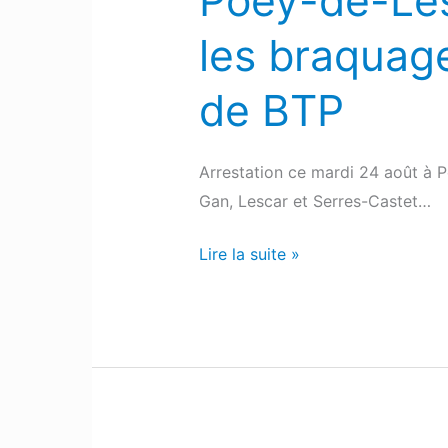
Poey-de-Les
de-
les braquage
Lescar
:
de BTP
Trois
hommes
arrêtés
Arrestation ce mardi 24 août à 
après
Gan, Lescar et Serres-Castet…
les
braquages
Lire la suite »
de
distributeurs
et
d’une
société
de