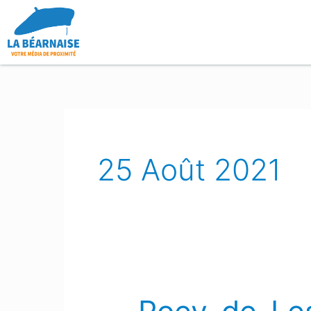
Aller
au
contenu
25 Août 2021
Poey-