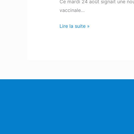
Ce mardi 24 août signait une nou
vaccinale…
Lire la suite »