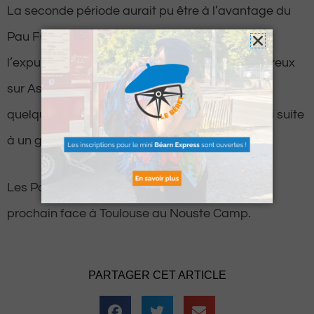
La seconde période aurait pu être à l’avantage du
Pau FC, qui aurait pu revenir au score après
l’expulsion de Leborgne suite à un tacle dangereux
sur Assifuah, sauf qu’ils ont également fini à 10
quelques minutes plus tard en perdant Kouassi suite
à un geste jugé dangereux.
Les Palois devront relever la tête dès samedi
prochain face à Toulouse au Nouste Camp.
PARTAGER CET ARTICLE