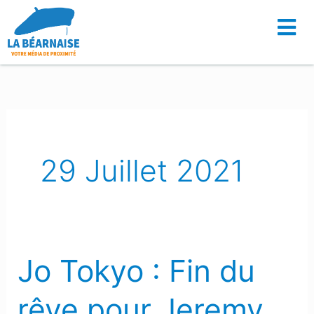
Aller
au
contenu
29 Juillet 2021
Jo Tokyo : Fin du
Jo
Tokyo
rêve pour Jeremy
: