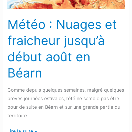
août
en
Météo : Nuages et
Béarn
fraicheur jusqu’à
début août en
Béarn
Comme depuis quelques semaines, malgré quelques
brèves journées estivales, l’été ne semble pas être
pour de suite en Béarn et sur une grande partie du
territoire…
Lire la suite »