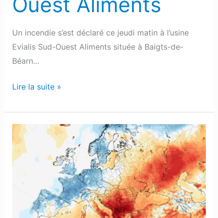
Ouest Aliments
chez
Evialis
Sud-
Un incendie s’est déclaré ce jeudi matin à l’usine
Ouest
Evialis Sud-Ouest Aliments située à Baigts-de-
Aliments
Béarn…
Lire la suite »
Météo
:
Nuages
et
fraicheur
jusqu’à
début