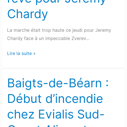
Fin
Chardy
du
rêve
pour
La marche était trop haute ce jeudi pour Jeremy
Jeremy
Chardy face à un impeccable Zverev…
Chardy
Lire la suite »
Baigts-de-Béarn :
Baigts-
de-
Début d’incendie
Béarn
:
chez Evialis Sud-
Début
d’incendie