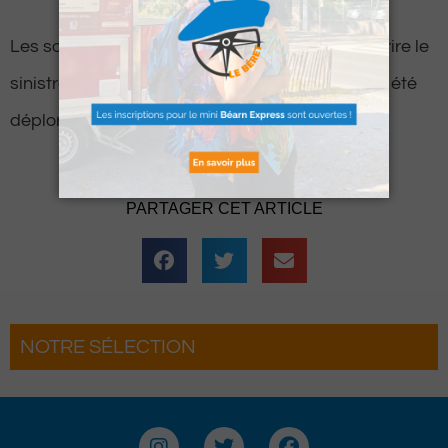
Les soldats du feu ont pu rapidement circonscrire le
sinistre. Fort heureusement aucune victime n’a été
déplorée.
PARTAGER CET ARTICLE
NOTRE SÉLECTION
Hestiv’Òc : Les férias Béarnaises font leur
grand retour à Pau
I
T
F