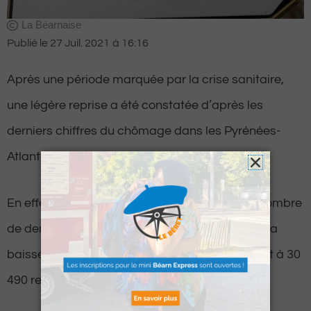
La Béarnaise
Publié le
27 Juil. 2021
à
16:16
Après une période marquée par la crise sanitaire,
une légère reprise a été constatée d’après les
derniers chiffres du chômage dans les Pyrénées-
Atlantiques.
En effet, pour ce deuxième trimestre 2021, le nombre
de demandeurs d’emploi sans aucune activité a
baissé de 2,9% sur un trimestre, ce qui équivaut à 30
490 retours à l’emploi.