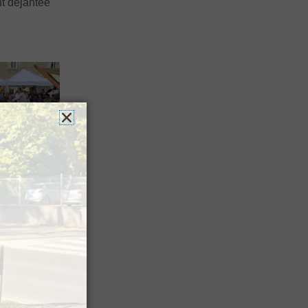
t déjantée
 du Roi fait
tour pour
 édition