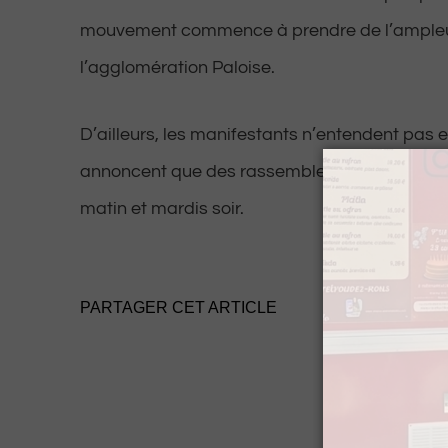
mouvement commence à prendre de l’ampleu
l’agglomération Paloise.
D’ailleurs, les manifestants n’entendent pas en
annoncent que des rassemblements auront li
matin et mardis soir.
PARTAGER CET ARTICLE