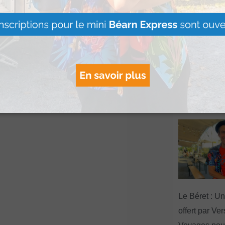
Hestiv’Òc : L
Béarnaises fo
grand retour
Lire Plus »
Le Béret : U
offert par Ve