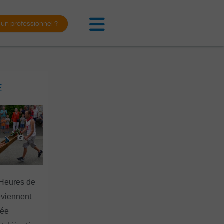
 un professionnel ?
E
 Heures de
eviennent
rée