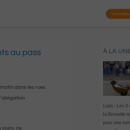
Vous êtes
nts au pass
À LA UN
 matin dans les rues
’obligation
Laàs : Les 3
la Brouette r
pour une soi
 jours, ce