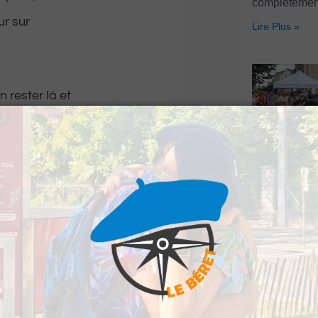
complètemen
r sur
Lire Plus »
 rester là et
eux tous les samedis
Pau : La Fête
son grand re
une troisième
Lire Plus »