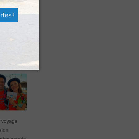
es férias
nt leur
 à Pau
n voyage
rsion