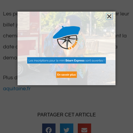
Les personnes concernées peuvent commander leur
billet jusqu’au 25 août 2021 au plus tard. Les
cheminots rappellent qu’un délai de 5 jours avant la
date de départ est nécessaire pour effectuer sa
demande.
Plus d’information sur le site :
ter-nouvelle-
aquitaine.fr
PARTAGER CET ARTICLE