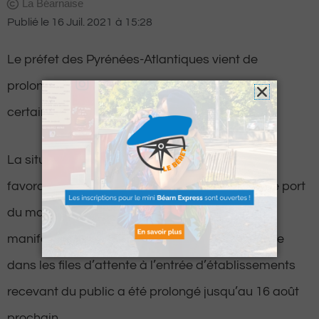
La Béarnaise
Publié le
16 Juil. 2021
à
15:28
Le préfet des Pyrénées-Atlantiques vient de
prolonger l’obligation du port du masque dans
certains cas.
La situation épidémique n’ayant pas évolué
favorablement, le précédent arrêté obligeant le port
du masque sur les marchés, brocantes,
manifestations, spectacles en plein air ainsi que
dans les files d’attente à l’entrée d’établissements
recevant du public a été prolongé jusqu’au 16 août
prochain.