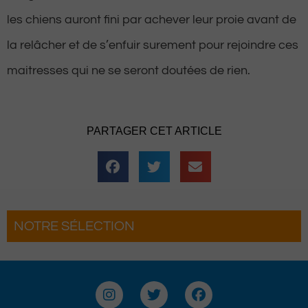
les chiens auront fini par achever leur proie avant de
la relâcher et de s’enfuir surement pour rejoindre ces
maitresses qui ne se seront doutées de rien.
PARTAGER CET ARTICLE
NOTRE SÉLECTION
es 3 Heures de la Brouette
ent pour une soirée complètement
e
I
T
F
n
w
a