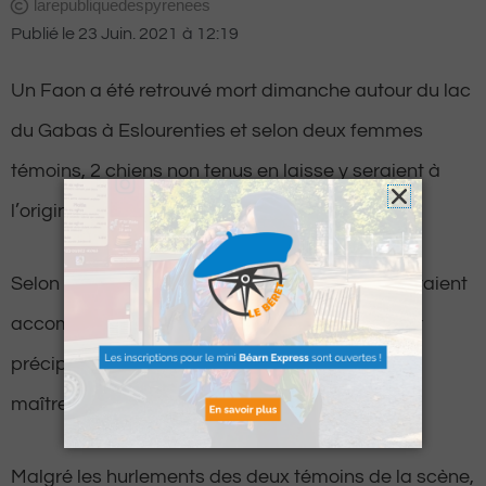
larepubliquedespyrenees
Publié le
23 Juin. 2021
à
12:19
Un Faon a été retrouvé mort dimanche autour du lac
du Gabas à Eslourenties et selon deux femmes
témoins, 2 chiens non tenus en laisse y seraient à
l’origine.
Selon ces deux promeneuses ces chiens, qui étaient
accompagnés par deux joggeuses, se seraient
précipités sur le jeune animal sans que leurs
maîtresses ne s’en aperçoivent.
Malgré les hurlements des deux témoins de la scène,