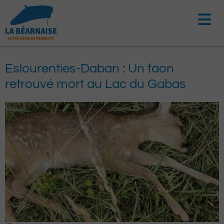
Aller
au
contenu
Eslourenties-Daban : Un faon
retrouvé mort au Lac du Gabas