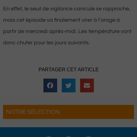
En effet, le seuil de vigilance canicule se rapproche,
mais cet épisode va finalement virer à l’orage à
partir de mercredi après-midi. Les température vont
donc chuter pour les jours suivants.
PARTAGER CET ARTICLE
NOTRE SÉLECTION
in d’œil : L’accrobranche nocturne fait son
rand retour près de Pau