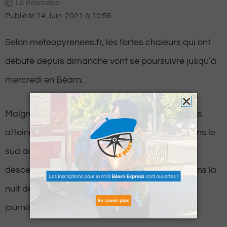
La Béarnaise
Publié le
14 Juin. 2021
à
10:56
Selon meteopyrenees.fr, les fortes chaleurs qui ont
débuté depuis dimanche vont se poursuivre jusqu’à
mercredi en Béarn.
Malgré les nuages, les températures maximales
atteindront les 32 degré ce lundi après-midi dans le
sud aquitaine avec des minimales qui ne
descendront pas en dessous des 18 degrés dans la
nuit de lundi à mardi, et rebelote pour les deux
journées suivantes.