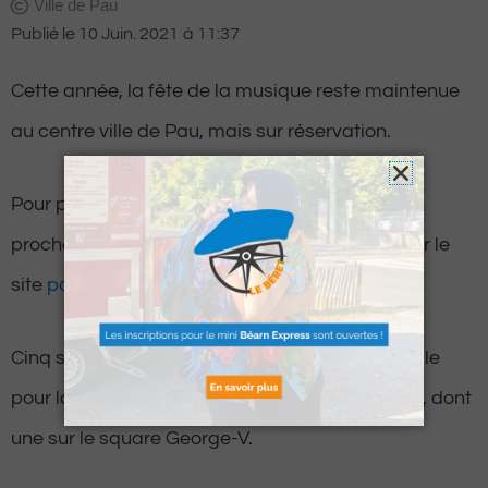
Ville de Pau
Publié le
10 Juin. 2021
à
11:37
Cette année, la fête de la musique reste maintenue
au centre ville de Pau, mais sur réservation.
Pour participer à l’évènement du lundi 21 juin
prochain, il faudra en effet réserver sa place sur le
site
pau.fr
.
Cinq scènes ont été montées au centre de la ville
pour la 40ème édition de la Fête de la musique, dont
une sur le square George-V.