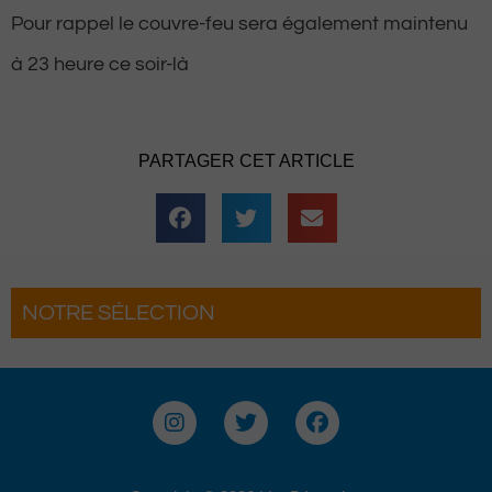
Pour rappel le couvre-feu sera également maintenu
à 23 heure ce soir-là
PARTAGER CET ARTICLE
NOTRE SÉLECTION
es férias Béarnaises font leur
Le Béret
 à Pau
Voyages
I
T
F
n
w
a
s
i
c
t
t
e