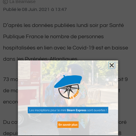
La Béarnaise
Publié le
08 Juin. 2021
à
13:47
D’après les données publiées lundi soir par Santé
Publique France le nombre de personnes
hospitalisées en lien avec le Covid-19 est en baisse
dans les Pyrénées-Atlantiques.
73 malades se trouvent toujours hospitalisés, soit 9
de moins que la veille. Parmi eux 8 patients sont
encore installés en soins intensifs (-1 en 24h).
Du coté des victimes, aucun décès n’a été déploré
depuis le 6 juin dernier. Le bilan reste donc a 478