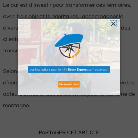
Le but est d’investir pour transformer ces territoires,
avec trois objectifs prioritaires : accompagner la
diversification de l’offre touristique afin d’attirer des
clientèles jeunes et étrangères, accélérer la
transition écologique et dynamiser l’immobilier.
Selon l’Etat, ce plan devrait générer 1,8 milliard
d’euros d’investissements par effet de levier avec les
acteurs privés et des collectivités pour le tourisme de
montagne.
PARTAGER CET ARTICLE