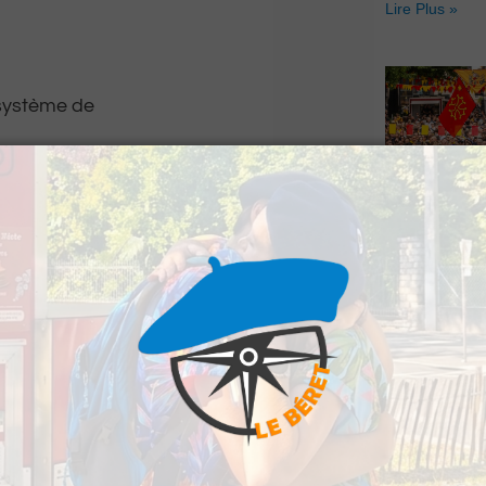
Lire Plus »
 système de
uteurs du délit.
Hestiv’Òc : L
Béarnaises fo
grand retour
Lire Plus »