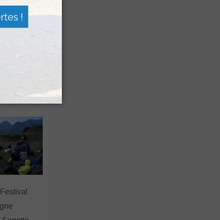
n voyage
rsion
 les grands
 Festival
agne