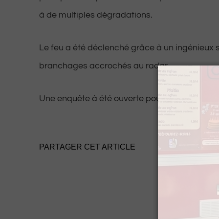
à de multiples dégradations.
Le feu a été déclenché grâce à un ingénieux
branchages accrochés au radar.
Une enquête à été ouverte pour identifier les a
PARTAGER CET ARTICLE