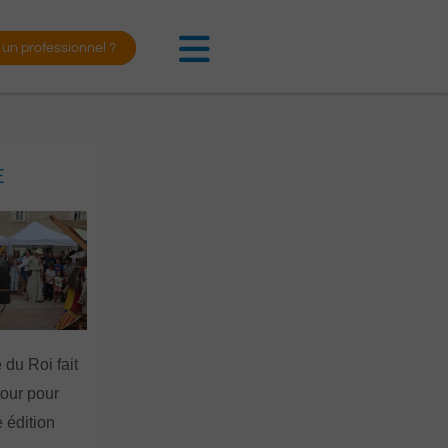
 un professionnel ?
E
 du Roi fait
tour pour
 édition