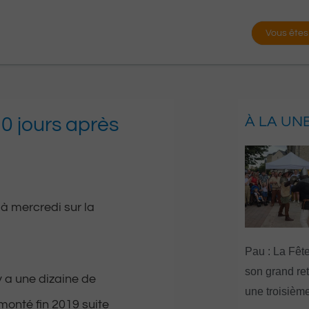
Vous êtes
10 jours après
À LA UN
 à mercredi sur la
Pau : La Fête
son grand re
 y a une dizaine de
une troisième
monté fin 2019 suite