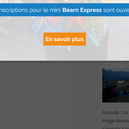
Le Béret : U
offert par Ve
Voyages pour
gagnants
Lire Plus »
Artouste : Le
Image Mont