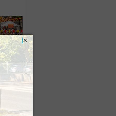
es férias
nt leur
 à Pau