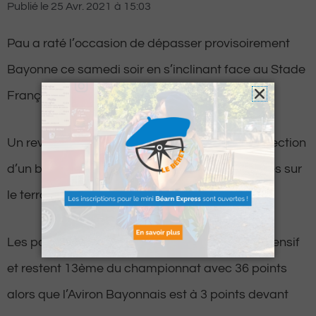
Publié le
25 Avr. 2021
à
15:03
Pau a raté l’occasion de dépasser provisoirement
Bayonne ce samedi soir en s’inclinant face au Stade
Français sous le score de 46 à 32.
Un revers des plus logiques qui rapproche la Section
d’un barrage mérité au regard de ses faiblesses sur
le terrain.
Les palois prennent tout de même un point défensif
et restent 13ème du championnat avec 36 points
alors que l’Aviron Bayonnais est à 3 points devant