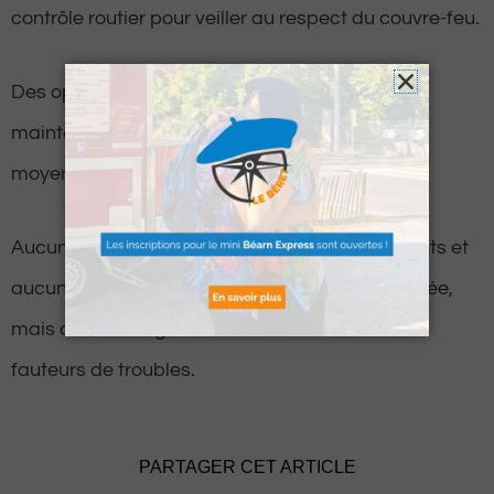
contrôle routier pour veiller au respect du couvre-feu.
Des opérations ont été mises à l’œuvre afin de
maintenir l’ordre en faisant usage de plusieurs
moyens de dispersion.
Aucun blessé n’a été déploré chez les assaillants et
aucune interpellation n’a été pour l’heure réalisée,
mais des investigations visent à identifier les
fauteurs de troubles.
PARTAGER CET ARTICLE