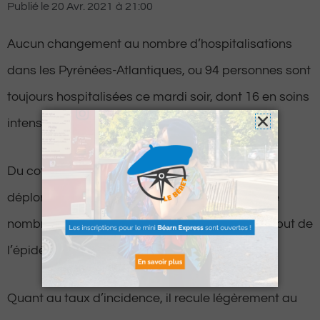
Publié le
20 Avr. 2021
à
21:00
Aucun changement au nombre d’hospitalisations
dans les Pyrénées-Atlantiques, ou 94 personnes sont
toujours hospitalisées ce mardi soir, dont 16 en soins
intensifs (+1 en 24h).
Du coté des décès, une nouvelle victime a été
déplorée dans le département, portant à 463 le
nombre de décès liés au Covid-19 depuis le début de
l’épidémie.
Quant au taux d’incidence, il recule légèrement au