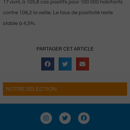
17 avril, à 105,8 cas positifs pour 100 000 habitants
contre 108,2 la veille. Le taux de positivité reste
stable à 4,5%.
PARTAGER CET ARTICLE
NOTRE SÉLECTION
Le Béret : Un voyage offert par Version
Voyages pour les grands gagnants
I
T
F
n
w
a
s
i
c