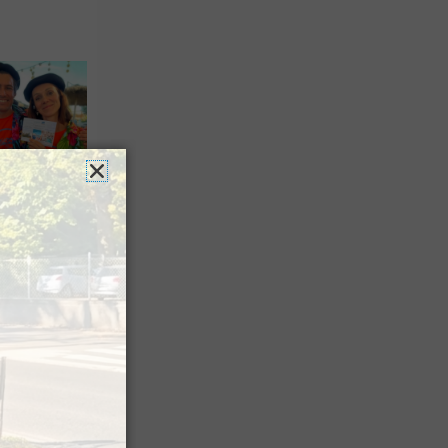
n voyage
rsion
 les grands