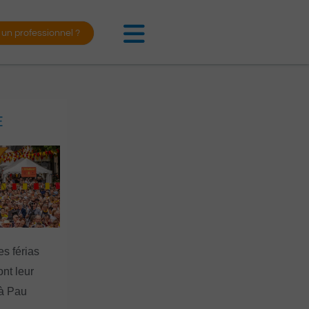
 un professionnel ?
E
es férias
nt leur
 à Pau