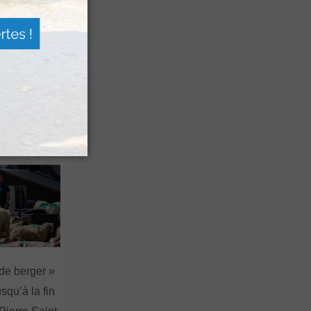
 Festival
agne
a Sagette
 de berger »
squ’à la fin