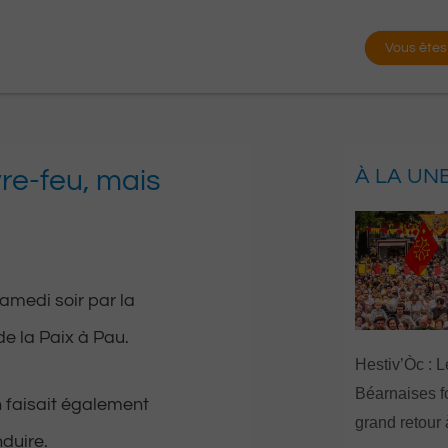
Vous êtes
vre-feu, mais
À LA UN
amedi soir par la
de la Paix à Pau.
Hestiv’Òc : L
Béarnaises fo
n faisait également
grand retour
duire.