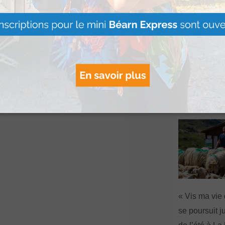
Artouste : Le
Image Mont
s’installe à l
Lire Plus »
« Vis ma vie
se poursuit ju