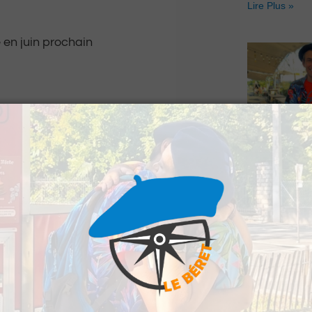
Lire Plus »
 en juin prochain
Le Béret : U
offert par Ve
Voyages pour
gagnants
Lire Plus »