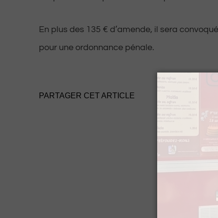
En plus des 135 € d’amende, il sera convoqué
pour une ordonnance pénale.
PARTAGER CET ARTICLE