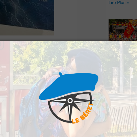
Lire Plus »
a annoncé ce mardi
Hestiv’Òc : L
té d’Économie Mixte
Béarnaises fo
grand retour
Lire Plus »
otion que ce grand
lace.
veau projet financier