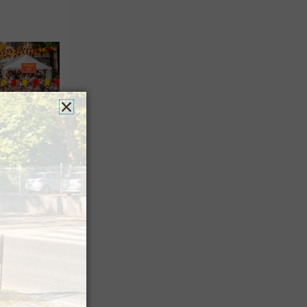
es férias
nt leur
 à Pau