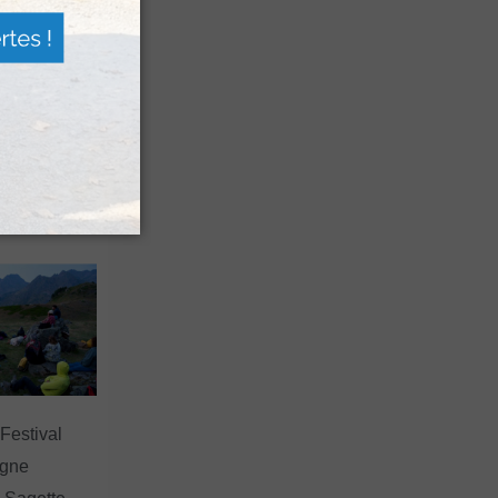
n voyage
rsion
 les grands
 Festival
agne