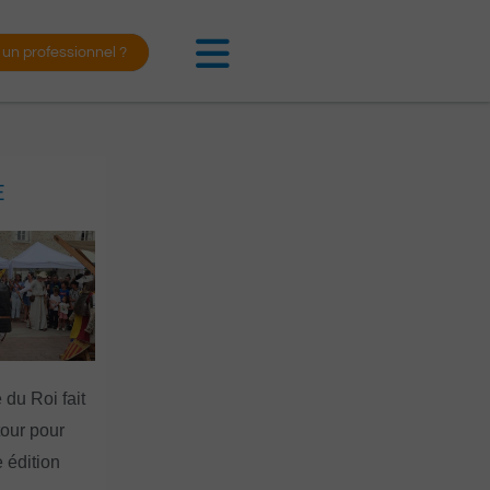
 un professionnel ?
E
 du Roi fait
tour pour
 édition