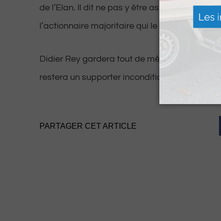
de l’Elan. Il dit ne pas y être associé et ne plu
l’actionnaire majoritaire qui le porte.
Didier Rey gardera tout de même un total at
restera un supporter inconditionnel de l’Elan 
PARTAGER CET ARTICLE