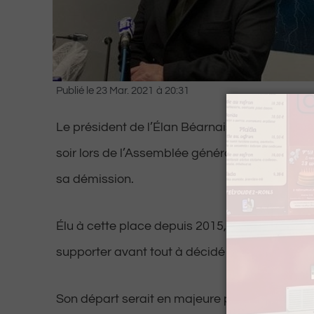
Publié le
23 Mar. 2021
à
20:31
Le président de l’Élan Béarnais, Didier Rey, 
soir lors de l’Assemblée générale de la Socié
sa démission.
Élu à cette place depuis 2015, c’est avec ém
supporter avant tout à décidé de laisser sa p
Son départ serait en majeure partie lié au nou