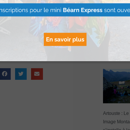
s avoir la confiance de
Le Béret : U
offert par Ve
tachement au Club et
Voyages pour
gagnants
Béarnais.
Lire Plus »
Artouste : Le
Image Mont