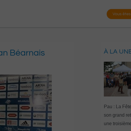
Vous êtes
lan Béarnais
À LA UN
Pau : La Fête
son grand re
une troisième