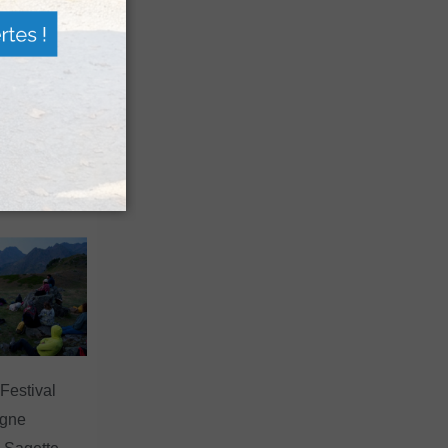
n voyage
rsion
 les grands
 Festival
agne