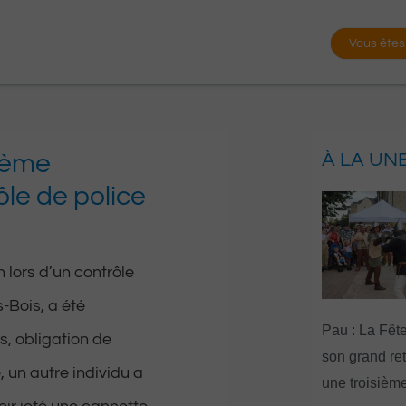
Vous êtes
ième
À LA UN
ôle de police
 lors d’un contrôle
-Bois, a été
Pau : La Fête
s, obligation de
son grand re
, un autre individu a
une troisième