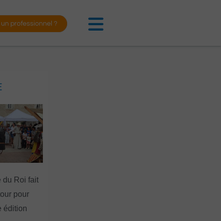
 un professionnel ?
E
 du Roi fait
tour pour
 édition