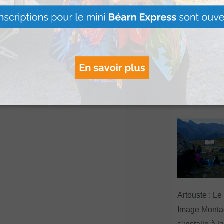
Le Béret : U
offert par Ve
Voyages pour
gagnants
Lire Plus »
Artouste : Le
Image Mont