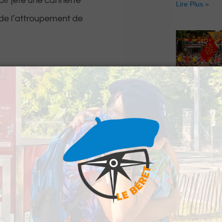
oir jeté une cannette
Lire Plus »
 de l’attroupement de
et a été jugé sur
 écopé de 4 mois de
Hestiv’Òc : L
Béarnaises fo
grand retour
Lire Plus »