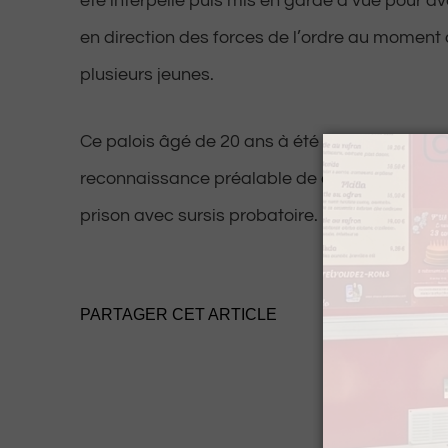
été interpellé puis mis en garde à vue pour av
en direction des forces de l’ordre au moment
plusieurs jeunes.
Ce palois âgé de 20 ans à été déféré vendredi 
reconnaissance préalable de culpabilité et a
prison avec sursis probatoire.
PARTAGER CET ARTICLE