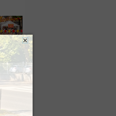
es férias
nt leur
 à Pau