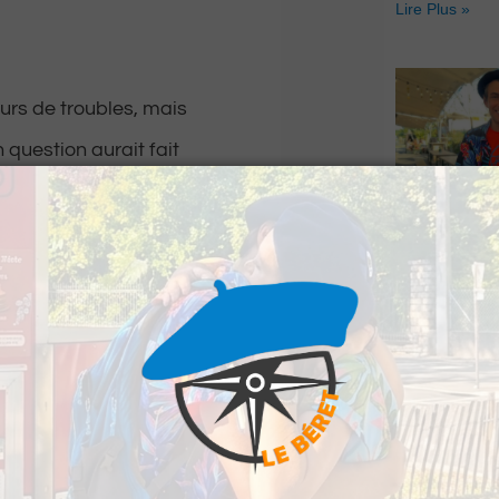
Lire Plus »
eurs de troubles, mais
n question aurait fait
e heureusement
Le Béret : U
offert par Ve
Voyages pour
 sursis probatoire
gagnants
on permis de conduire.
Lire Plus »