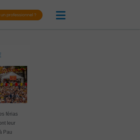
 un professionnel ?
E
es férias
nt leur
 à Pau