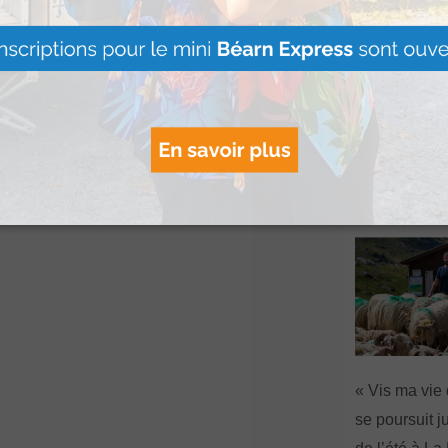
Artouste : Le
Image Mont
s’installe à l
Lire Plus »
« Vis ma vie
se poursuit ju