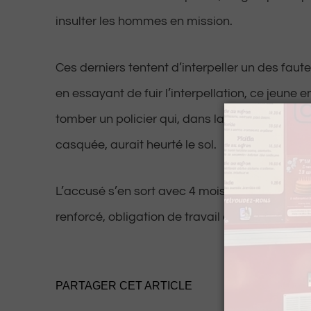
insulter les hommes en mission.
Ces derniers tentent d’interpeller un des faut
en essayant de fuir l’interpellation, ce jeune e
tomber un policier qui, dans la chute, sa têt
casquée, aurait heurté le sol.
L’accusé s’en sort avec 4 mois de prison avec
renforcé, obligation de travail et de passer s
PARTAGER CET ARTICLE