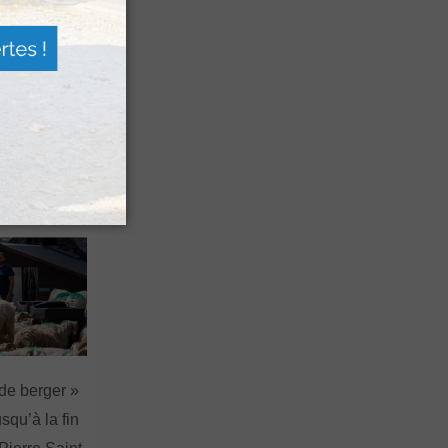
 Festival
agne
a Sagette
 de berger »
squ’à la fin