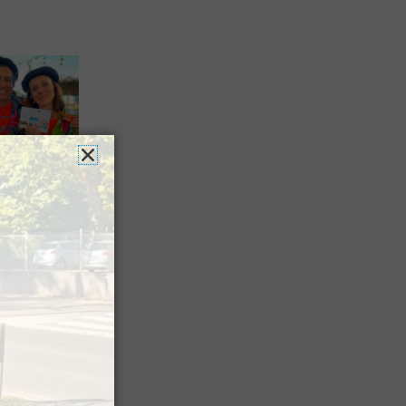
n voyage
rsion
 les grands