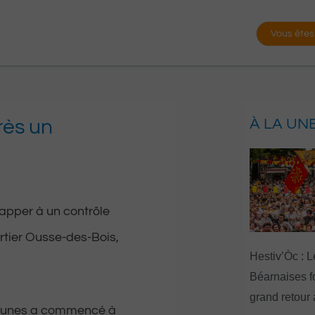
Vous êtes
rès un
À LA UN
apper à un contrôle
rtier Ousse-des-Bois,
Hestiv’Òc : L
Béarnaises fo
grand retour
 jeunes a commencé à