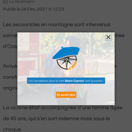
La Béarnaise
Publié le
28 Fév. 2021
à
12:23
Les secouristes en montagne sont intervenus
samedi après-midi, vers le col de Pombie, en vallée
d’Ossau pour une chute d’un randonneur.
Arrivés sur les lieux, les secouristes n’ont pu que
constater le décès d’un homme âgé de 59 ans
originaire de Toulouse.
La victime était accompagnée d’une femme âgée
de 45 ans, qui s’en sort indemne mais sous le
choque.