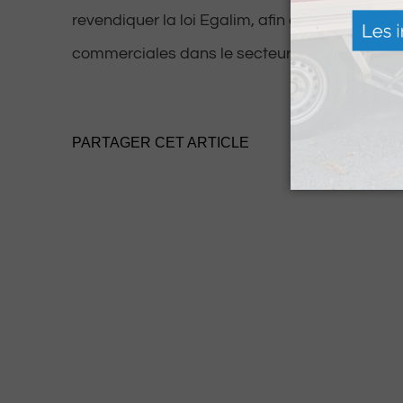
revendiquer la loi Egalim, afin d’équilibrer les 
commerciales dans le secteur agricole et ali
PARTAGER CET ARTICLE