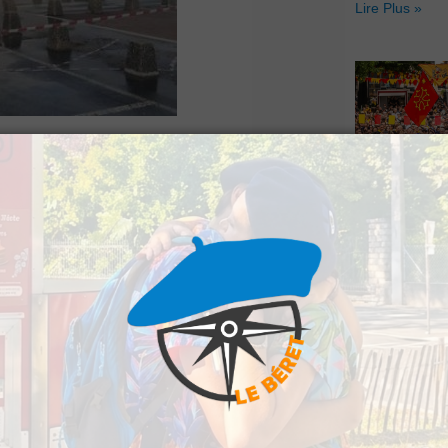
Lire Plus »
 toujours le prix
Hestiv’Òc : L
es, du lisier et des
Béarnaises fo
nt plusieurs grandes
grand retour
Lire Plus »
ent investi les
l E.Leclerc pour
vente et pour