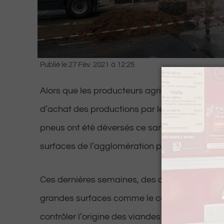
Publié le
27 Fév. 2021
à
12:25
Alors que les producteurs agricoles contestent
d’achat des productions par les grandes surfac
pneus ont été déversés ce samedi matin deva
surfaces de l’agglomération paloise.
Ces dernières semaines, des agriculteurs avai
grandes surfaces comme le centre commercia
contrôler l’origine des viandes ou les prix de 