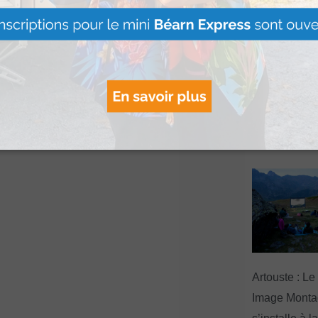
relations
mentaire.
Le Béret : U
offert par Ve
Voyages pour
gagnants
Lire Plus »
Artouste : Le
Image Mont