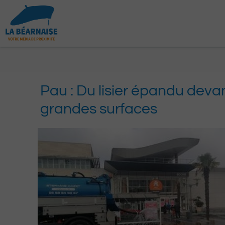
Aller
au
contenu
Pau : Du lisier épandu deva
grandes surfaces