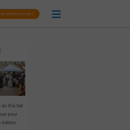
 un professionnel ?
E
 du Roi fait
tour pour
 édition