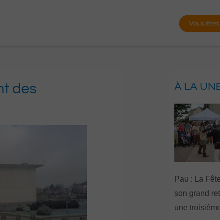
Vous êtes
nt des
À LA UN
Pau : La Fête
son grand re
une troisième