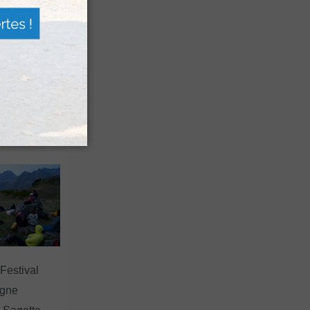
n voyage
rsion
 les grands
 Festival
agne