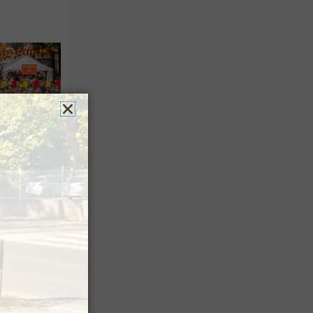
es férias
nt leur
 à Pau