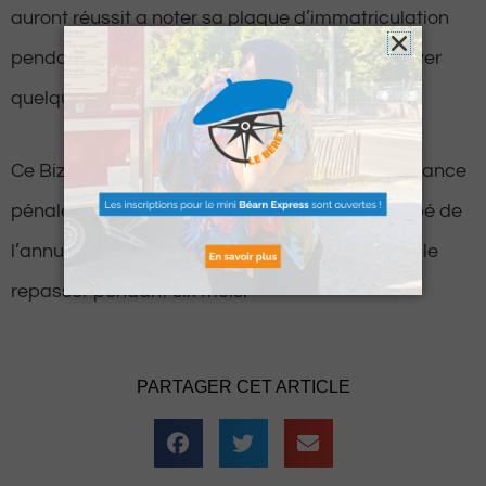
auront réussit a noter sa plaque d’immatriculation
pendant une tentative et finissent par le retrouver
quelques minutes plus tard à son domicile.
Ce Bizanosien a été convoqué pour une ordonnance
pénale en mai prochain. En attendant, il a écopé de
l’annulation de son permis avec interdiction de le
repasser pendant six mois.
PARTAGER CET ARTICLE