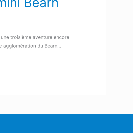
 mini Béarn
c une troisième aventure encore
le agglomération du Béarn…