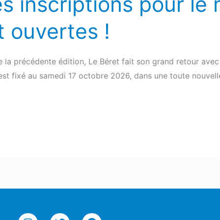
es inscriptions pour le
 ouvertes !
e la précédente édition, Le Béret fait son grand retour ave
est fixé au samedi 17 octobre 2026, dans une toute nouvel
I
T
F