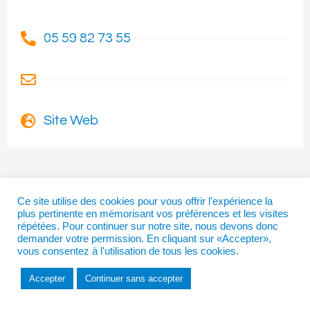
05 59 82 73 55
Site Web
Ce site utilise des cookies pour vous offrir l'expérience la
I
T
F
plus pertinente en mémorisant vos préférences et les visites
n
w
a
répétées. Pour continuer sur notre site, nous devons donc
s
i
c
demander votre permission. En cliquant sur «Accepter»,
t
t
e
vous consentez à l'utilisation de tous les cookies.
a
t
b
Copyright © 2026 | La Béarnaise
g
e
o
Accepter
Continuer sans accepter
r
r
o
a
k