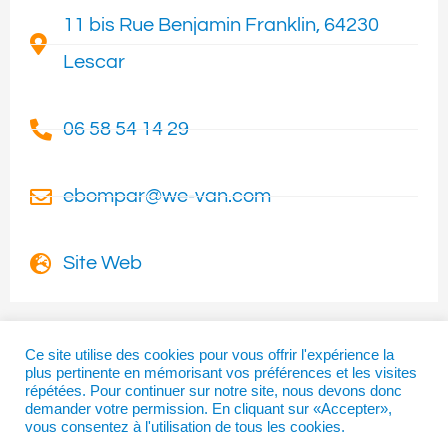
11 bis Rue Benjamin Franklin, 64230
Lescar
06 58 54 14 29
ebompar@we-van.com
Site Web
Ce site utilise des cookies pour vous offrir l'expérience la
plus pertinente en mémorisant vos préférences et les visites
I
T
F
répétées. Pour continuer sur notre site, nous devons donc
n
w
a
demander votre permission. En cliquant sur «Accepter»,
vous consentez à l'utilisation de tous les cookies.
s
i
c