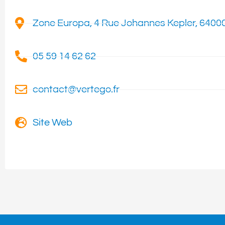
Zone Europa, 4 Rue Johannes Kepler, 6400
05 59 14 62 62
contact@vertego.fr
Site Web