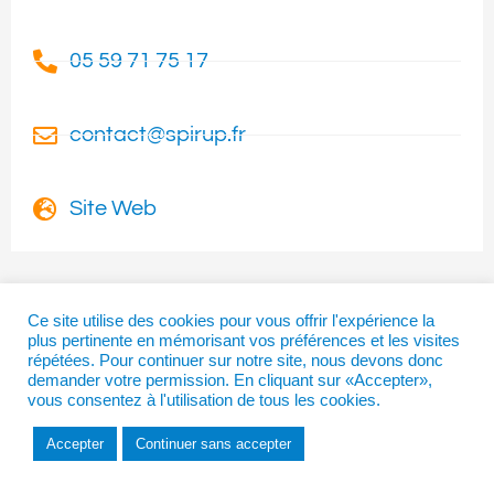
05 59 71 75 17
contact@spirup.fr
Site Web
Ce site utilise des cookies pour vous offrir l'expérience la
plus pertinente en mémorisant vos préférences et les visites
I
T
F
répétées. Pour continuer sur notre site, nous devons donc
n
w
a
demander votre permission. En cliquant sur «Accepter»,
s
i
c
vous consentez à l'utilisation de tous les cookies.
t
t
e
a
t
b
Copyright © 2026 | La Béarnaise
Accepter
Continuer sans accepter
g
e
o
r
r
o