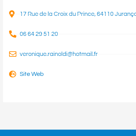
17 Rue de la Croix du Prince, 64110 Juranç
06 64 29 51 20
veronique.rainoldi@hotmail.fr
Site Web