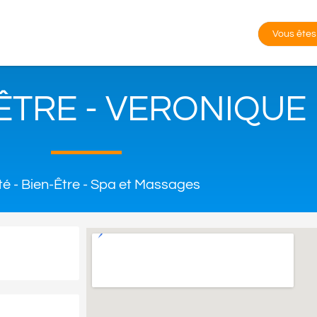
Vous êtes
ÊTRE - VERONIQUE
é - Bien-Être - Spa et Massages