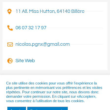
11 All. Miss Hutton, 64140 Billère
06 07 32 17 97
nicolas.pgnx@gmail.com
Site Web
Ce site utilise des cookies pour vous offrir l'expérience la
plus pertinente en mémorisant vos préférences et les visites
I
T
F
répétées. Pour continuer sur notre site, nous devons donc
n
w
a
demander votre permission. En cliquant sur «Accepter»,
vous consentez à l'utilisation de tous les cookies.
s
i
c
t
t
e