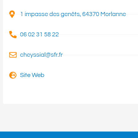
1 impasse des genêts, 64370 Morlanne
06 02 31 58 22
cheyssial@sfr.fr
Site Web