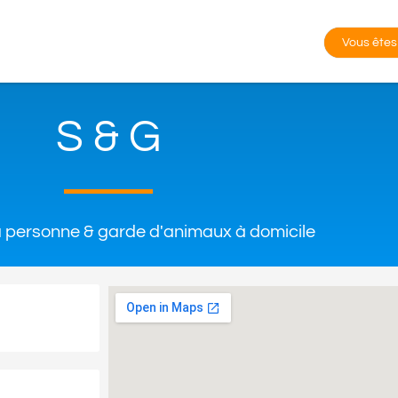
Vous êtes
S & G
a personne & garde d'animaux à domicile