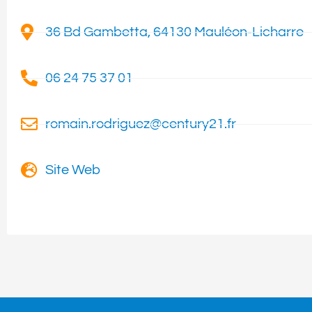
36 Bd Gambetta, 64130 Mauléon-Licharre
06 24 75 37 01
romain.rodriguez@century21.fr
Site Web