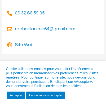
06 32 66 59 05
raphaelanime64@gmail.com
Site Web
Ce site utilise des cookies pour vous offrir l'expérience la
plus pertinente en mémorisant vos préférences et les visites
I
T
F
répétées. Pour continuer sur notre site, nous devons donc
n
w
a
demander votre permission. En cliquant sur «Accepter»,
s
i
c
vous consentez à l'utilisation de tous les cookies.
t
t
e
a
t
b
Copyright © 2026 | La Béarnaise
Accepter
Continuer sans accepter
g
e
o
r
r
o