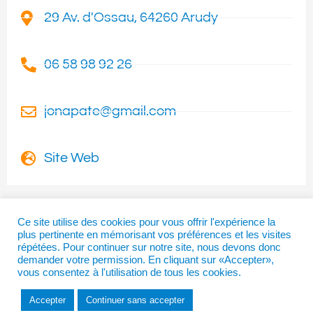
29 Av. d'Ossau, 64260 Arudy
06 58 98 92 26
jonapate@gmail.com
Site Web
Ce site utilise des cookies pour vous offrir l'expérience la
plus pertinente en mémorisant vos préférences et les visites
I
T
F
répétées. Pour continuer sur notre site, nous devons donc
n
w
a
demander votre permission. En cliquant sur «Accepter»,
vous consentez à l'utilisation de tous les cookies.
s
i
c
t
t
e
Accepter
Continuer sans accepter
a
t
b
Copyright © 2026 | La Béarnaise