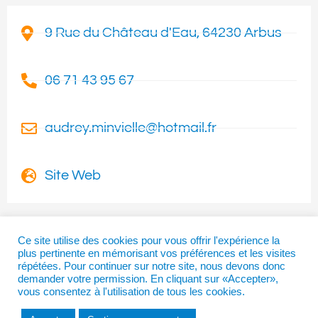
9 Rue du Château d'Eau, 64230 Arbus
06 71 43 95 67
audrey.minvielle@hotmail.fr
Site Web
Ce site utilise des cookies pour vous offrir l'expérience la
plus pertinente en mémorisant vos préférences et les visites
I
T
F
répétées. Pour continuer sur notre site, nous devons donc
n
w
a
demander votre permission. En cliquant sur «Accepter»,
vous consentez à l'utilisation de tous les cookies.
s
i
c
t
t
e