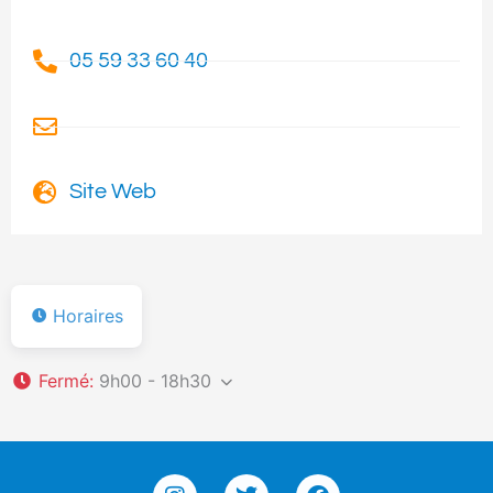
05 59 33 60 40
Site Web
Horaires
Fermé
:
9h00 - 18h30
I
T
F