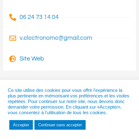
06 24 73 14 04
v.electronome@gmail.com
Site Web
Ce site utilise des cookies pour vous offrir l'expérience la
plus pertinente en mémorisant vos préférences et les visites
I
T
F
répétées. Pour continuer sur notre site, nous devons donc
n
w
a
demander votre permission. En cliquant sur «Accepter»,
s
i
c
vous consentez à l'utilisation de tous les cookies.
t
t
e
a
t
b
Copyright © 2026 | La Béarnaise
Accepter
Continuer sans accepter
g
e
o
r
r
o