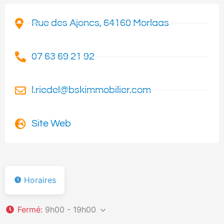
Rue des Ajoncs, 64160 Morlaas
07 63 69 21 92
l.riedel@bskimmobilier.com
Site Web
Horaires
Fermé
:
9h00 - 19h00