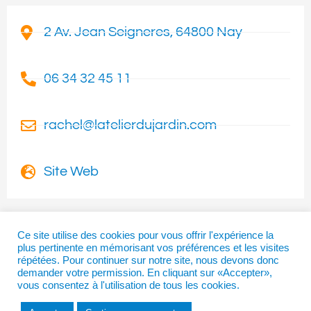
2 Av. Jean Seigneres, 64800 Nay
06 34 32 45 11
rachel@latelierdujardin.com
Site Web
Ce site utilise des cookies pour vous offrir l'expérience la
plus pertinente en mémorisant vos préférences et les visites
I
T
F
répétées. Pour continuer sur notre site, nous devons donc
n
w
a
demander votre permission. En cliquant sur «Accepter»,
vous consentez à l'utilisation de tous les cookies.
s
i
c
t
t
e