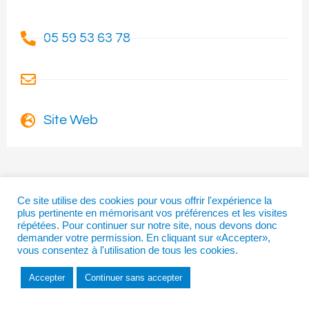
05 59 53 63 78
Site Web
Ce site utilise des cookies pour vous offrir l'expérience la
I
T
F
plus pertinente en mémorisant vos préférences et les visites
n
w
a
répétées. Pour continuer sur notre site, nous devons donc
s
i
c
demander votre permission. En cliquant sur «Accepter»,
t
t
e
vous consentez à l'utilisation de tous les cookies.
a
t
b
Copyright © 2026 | La Béarnaise
g
e
o
Accepter
Continuer sans accepter
r
r
o
a
k