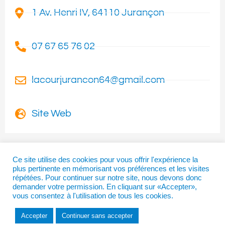
1 Av. Henri IV, 64110 Jurançon
07 67 65 76 02
lacourjurancon64@gmail.com
Site Web
Ce site utilise des cookies pour vous offrir l'expérience la
plus pertinente en mémorisant vos préférences et les visites
I
T
F
répétées. Pour continuer sur notre site, nous devons donc
n
w
a
demander votre permission. En cliquant sur «Accepter»,
vous consentez à l'utilisation de tous les cookies.
s
i
c
t
t
e
Accepter
Continuer sans accepter
a
t
b
Copyright © 2026 | La Béarnaise